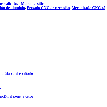
s calientes
-
Mapa del sitio
ión de aluminio
,
Fresado CNC de precisión
,
Mecanizado CNC ráp
.