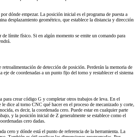
por dónde empezar. La posición inicial es el programa de puesta a
ina desplazamiento geométrico, que establece la distancia y dirección
or de límite físico. Si en algún momento se emite un comando para
endrá.
 retroalimentación de detección de posición. Perderán la memoria de
eje de coordenadas a un punto fijo del torno y restablecer el sistema
a para crear código G y completar otros trabajos de leva. En el
e le dice al torno CNC qué hacer en el proceso de mecanizado y corte,
nocida, es decir, la coordenada cero. Puede estar en cualquier parte
abajo, y la posición inicial de Z generalmente se establece como el
 coordenadas cero dadas.
a cero y dónde está el punto de referencia de la herramienta. La
curso. También es útil explicar las dimensiones programadas. Por