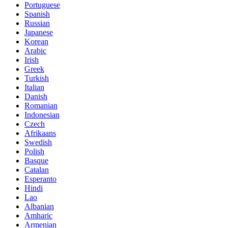
Portuguese
Spanish
Russian
Japanese
Korean
Arabic
Irish
Greek
Turkish
Italian
Danish
Romanian
Indonesian
Czech
Afrikaans
Swedish
Polish
Basque
Catalan
Esperanto
Hindi
Lao
Albanian
Amharic
Armenian