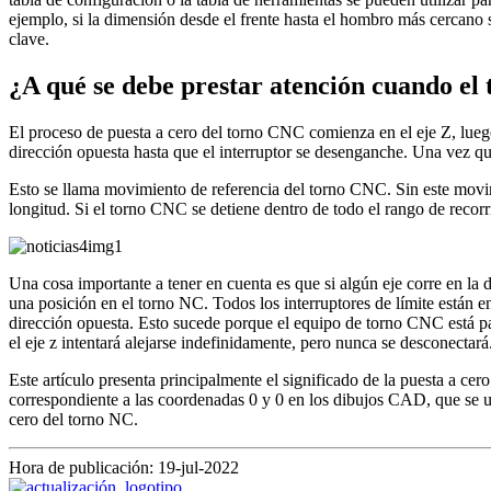
ejemplo, si la dimensión desde el frente hasta el hombro más cercano
clave.
¿A qué se debe prestar atención cuando el
El proceso de puesta a cero del torno CNC comienza en el eje Z, luego e
dirección opuesta hasta que el interruptor se desenganche. Una vez que
Esto se llama movimiento de referencia del torno CNC. Sin este movim
longitud. Si el torno CNC se detiene dentro de todo el rango de recorr
Una cosa importante a tener en cuenta es que si algún eje corre en la d
una posición en el torno NC. Todos los interruptores de límite están en 
dirección opuesta. Esto sucede porque el equipo de torno CNC está pasa
el eje z intentará alejarse indefinidamente, pero nunca se desconectará
Este artículo presenta principalmente el significado de la puesta a ce
correspondiente a las coordenadas 0 y 0 en los dibujos CAD, que se ut
cero del torno NC.
Hora de publicación: 19-jul-2022