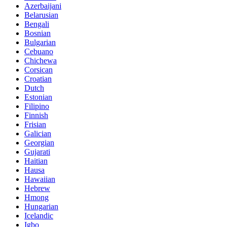
Azerbaijani
Belarusian
Bengali
Bosnian
Bulgarian
Cebuano
Chichewa
Corsican
Croatian
Dutch
Estonian
Filipino
Finnish
Frisian
Galician
Georgian
Gujarati
Haitian
Hausa
Hawaiian
Hebrew
Hmong
Hungarian
Icelandic
Igbo