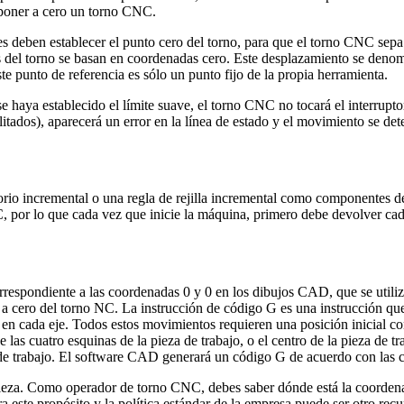
e poner a cero un torno CNC.
 deben establecer el punto cero del torno, para que el torno CNC sepa 
s del torno se basan en coordenadas cero. Este desplazamiento se denom
te punto de referencia es sólo un punto fijo de la propia herramienta.
 haya establecido el límite suave, el torno CNC no tocará el interrupt
tados), aparecerá un error en la línea de estado y el movimiento se det
rio incremental o una regla de rejilla incremental como componentes de
por lo que cada vez que inicie la máquina, primero debe devolver cada 
rrespondiente a las coordenadas 0 y 0 en los dibujos CAD, que se utiliz
a cero del torno NC. La instrucción de código G es una instrucción qu
a en cada eje. Todos estos movimientos requieren una posición inicial co
las cuatro esquinas de la pieza de trabajo, o el centro de la pieza de tr
ial de trabajo. El software CAD generará un código G de acuerdo con las
ieza. Como operador de torno CNC, debes saber dónde está la coordenad
ra este propósito y la política estándar de la empresa puede ser otro re