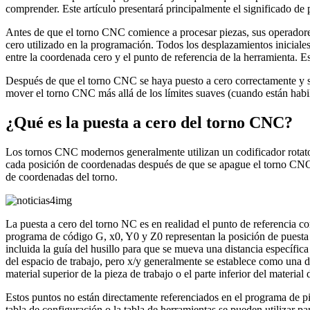
comprender. Este artículo presentará principalmente el significado d
Antes de que el torno CNC comience a procesar piezas, sus operadores
cero utilizado en la programación. Todos los desplazamientos iniciale
entre la coordenada cero y el punto de referencia de la herramienta. Es
Después de que el torno CNC se haya puesto a cero correctamente y se
mover el torno CNC más allá de los límites suaves (cuando están habili
¿Qué es la puesta a cero del torno CNC?
Los tornos CNC modernos generalmente utilizan un codificador rotato
cada posición de coordenadas después de que se apague el torno CNC, 
de coordenadas del torno.
La puesta a cero del torno NC es en realidad el punto de referencia co
programa de código G, x0, Y0 y Z0 representan la posición de puesta 
incluida la guía del husillo para que se mueva una distancia específic
del espacio de trabajo, pero x/y generalmente se establece como una de 
material superior de la pieza de trabajo o el parte inferior del mater
Estos puntos no están directamente referenciados en el programa de p
tabla de configuración o la tabla de herramientas se pueden utilizar pa