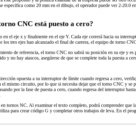
 se especifica como 20 mm en el dibujo, el operador puede ver 2-20.0 e
 torno CNC está puesto a cero?
n el eje x y finalmente en el eje Y. Cada eje correrá hacia su interrupto
 los tres ejes han alcanzado el final de carrera, el equipo de torno CNC
iento de referencia, el torno CNC no sabrá su posición en su eje y es 
ido y no hay atascos, asegúrese de que se complete toda la puesta a cer
irección opuesta a su interruptor de límite cuando regresa a cero, verifi
el mismo circuito, por lo que si necesita dejar que el torno CNC y se pre
ndo por la fase de puesta a cero, cuando regresa del interruptor hasta 
.
ro en tornos NC. Al examinar el texto completo, podrá comprender que la
iliza para crear código G y completar otros trabajos de leva. En el pr