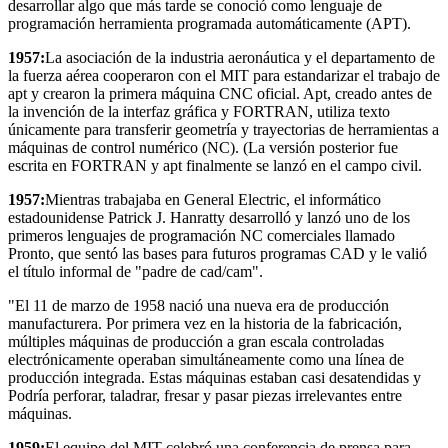
desarrollar algo que más tarde se conoció como lenguaje de
programación herramienta programada automáticamente (APT).
1957:
La asociación de la industria aeronáutica y el departamento de
la fuerza aérea cooperaron con el MIT para estandarizar el trabajo de
apt y crearon la primera máquina CNC oficial. Apt, creado antes de
la invención de la interfaz gráfica y FORTRAN, utiliza texto
únicamente para transferir geometría y trayectorias de herramientas a
máquinas de control numérico (NC). (La versión posterior fue
escrita en FORTRAN y apt finalmente se lanzó en el campo civil.
1957:
Mientras trabajaba en General Electric, el informático
estadounidense Patrick J. Hanratty desarrolló y lanzó uno de los
primeros lenguajes de programación NC comerciales llamado
Pronto, que sentó las bases para futuros programas CAD y le valió
el título informal de "padre de cad/cam".
"El 11 de marzo de 1958 nació una nueva era de producción
manufacturera. Por primera vez en la historia de la fabricación,
múltiples máquinas de producción a gran escala controladas
electrónicamente operaban simultáneamente como una línea de
producción integrada. Estas máquinas estaban casi desatendidas y
Podría perforar, taladrar, fresar y pasar piezas irrelevantes entre
máquinas.
1959:
El equipo del MIT celebró una conferencia de prensa para