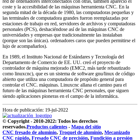
red de ordenadores interconectados con otras, también apareció el
coste y la accesibilidad de las máquinas herramienta CNC. En la
segunda mitad de la década de 1980, las computadoras pequeñas y
las terminales de computadora grandes fueron reemplazadas por
estaciones de trabajo en red, servidores de archivos y computadoras
personales (PCS), deshaciéndose así de las máquinas CNC de
universidades y empresas que tradicionalmente las instalaban
(porque son las únicas). ordenadores caros que pueden permitirse el
lujo de acompañarlos).
En 1989, el Instituto Nacional de Estándares y Tecnología del
Departamento de Comercio de EE. UU. creó el proyecto de
controlador de máquina mejorado (EMC2, más tarde rebautizado
como linuxcnc), que es un sistema de software gnu/linux de código
abierto que utiliza una computadora de propósito general para
controlar el CNC. máquinas. Linuxcnc allana el camino para el
futuro de las máquinas herramienta CNC personales, que siguen
siendo aplicaciones pioneras en el campo de la informática.
Hora de publicación: 19-jul-2022
© Copyright - 2010-2022: Todos los derechos
reservados.
Productos calientes
-
Mapa del sitio
CNC fresado de aluminio
,
Troquel de aluminio
,
Mecanizado
CNC rápido
,
Fresado CNC de precisión
,
Fundición a presión