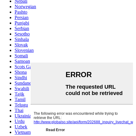
Nepali
Norwegian
Pashto
Persian
Punjabi
Serbian
Sesotho
Sinhala
Slovak
Slovenian
Somali
Samoan
Scots Gaelic
Shona
Sindhi
Sundanese
Swahili
Tajik
Tamil
Telugu
Thai
Ukrainian
Urdu
Uzbek
Vietnamese